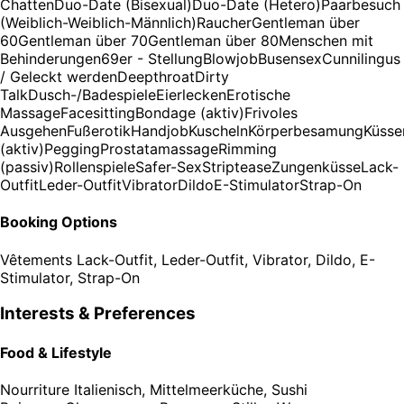
Chatten
Duo-Date (Bisexual)
Duo-Date (Hetero)
Paarbesuch
(Weiblich-Weiblich-Männlich)
Raucher
Gentleman über
60
Gentleman über 70
Gentleman über 80
Menschen mit
Behinderungen
69er - Stellung
Blowjob
Busensex
Cunnilingus
/ Geleckt werden
Deepthroat
Dirty
Talk
Dusch-/Badespiele
Eierlecken
Erotische
Massage
Facesitting
Bondage (aktiv)
Frivoles
Ausgehen
Fußerotik
Handjob
Kuscheln
Körperbesamung
Küsse
(aktiv)
Pegging
Prostatamassage
Rimming
(passiv)
Rollenspiele
Safer-Sex
Striptease
Zungenküsse
Lack-
Outfit
Leder-Outfit
Vibrator
Dildo
E-Stimulator
Strap-On
Booking Options
Vêtements
Lack-Outfit, Leder-Outfit, Vibrator, Dildo, E-
Stimulator, Strap-On
Interests & Preferences
Food & Lifestyle
Nourriture
Italienisch, Mittelmeerküche, Sushi