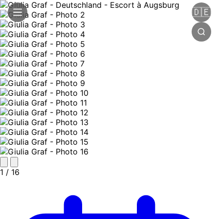
🇩🇪
1
/ 16