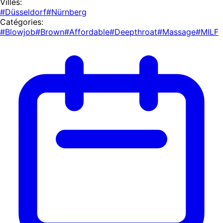
Villes:
#Düsseldorf
#Nürnberg
Catégories:
#Blowjob
#Brown
#Affordable
#Deepthroat
#Massage
#MILF