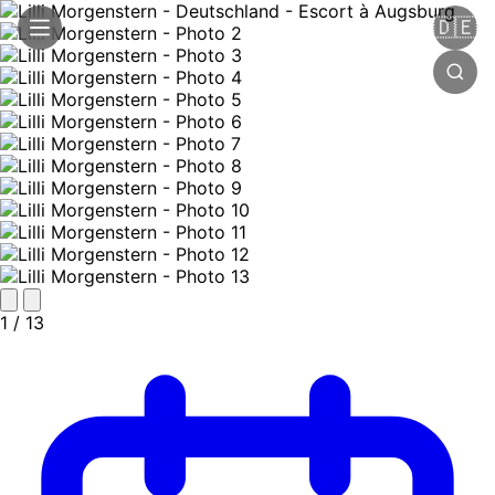
🇩🇪
1
/ 13