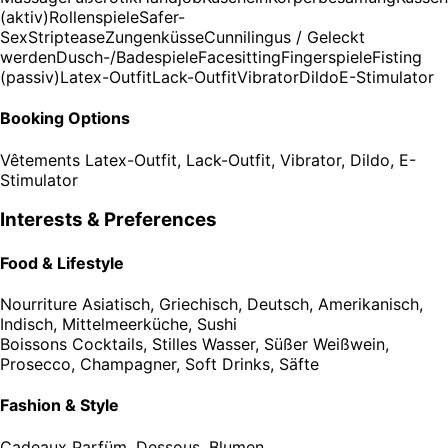
(aktiv)
Rollenspiele
Safer-
Sex
Striptease
Zungenküsse
Cunnilingus / Geleckt
werden
Dusch-/Badespiele
Facesitting
Fingerspiele
Fisting
(passiv)
Latex-Outfit
Lack-Outfit
Vibrator
Dildo
E-Stimulator
Booking Options
Vêtements
Latex-Outfit, Lack-Outfit, Vibrator, Dildo, E-
Stimulator
Interests & Preferences
Food & Lifestyle
Nourriture
Asiatisch, Griechisch, Deutsch, Amerikanisch,
Indisch, Mittelmeerküche, Sushi
Boissons
Cocktails, Stilles Wasser, Süßer Weißwein,
Prosecco, Champagner, Soft Drinks, Säfte
Fashion & Style
Cadeaux
Parfüm, Dessous, Blumen