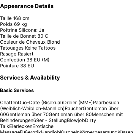
Appearance Details
Taille
168 cm
Poids
69 kg
Poitrine
Silicone: Ja
Taille de Bonnet
80 C
Couleur de Cheveux
Blond
Tatouages
Keine Tattoos
Rasage
Rasiert
Confection
38 EU (M)
Pointure
38 EU
Services & Availability
Basic Services
Chatten
Duo-Date (Bisexual)
Dreier (MMF)
Paarbesuch
(Weiblich-Weiblich-Männlich)
Raucher
Gentleman über
60
Gentleman über 70
Gentleman über 80
Menschen mit
Behinderungen
69er - Stellung
Blowjob
Dirty
Talk
Eierlecken
Erotische
Massage
Fußerotik
Handjob
Kuscheln
Körperbesamung
Küssen