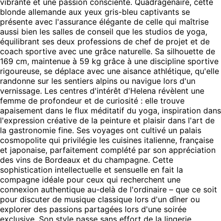
vibrante et une passion consciente. Quadragénaire, cette
blonde allemande aux yeux gris-bleu captivants se
présente avec l'assurance élégante de celle qui maîtrise
aussi bien les salles de conseil que les studios de yoga,
équilibrant ses deux professions de chef de projet et de
coach sportive avec une grâce naturelle. Sa silhouette de
169 cm, maintenue à 59 kg grâce à une discipline sportive
rigoureuse, se déplace avec une aisance athlétique, qu'elle
randonne sur les sentiers alpins ou navigue lors d'un
vernissage. Les centres d'intérêt d'Helena révèlent une
femme de profondeur et de curiosité : elle trouve
apaisement dans le flux méditatif du yoga, inspiration dans
l'expression créative de la peinture et plaisir dans l'art de
la gastronomie fine. Ses voyages ont cultivé un palais
cosmopolite qui privilégie les cuisines italienne, française
et japonaise, parfaitement complété par son appréciation
des vins de Bordeaux et du champagne. Cette
sophistication intellectuelle et sensuelle en fait la
compagne idéale pour ceux qui recherchent une
connexion authentique au-delà de l'ordinaire – que ce soit
pour discuter de musique classique lors d'un dîner ou
explorer des passions partagées lors d'une soirée
exclusive. Son style passe sans effort de la lingerie