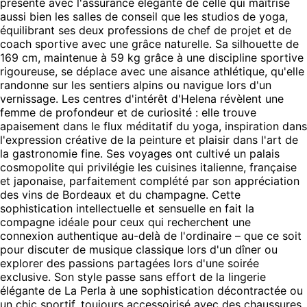
présente avec l'assurance élégante de celle qui maîtrise
aussi bien les salles de conseil que les studios de yoga,
équilibrant ses deux professions de chef de projet et de
coach sportive avec une grâce naturelle. Sa silhouette de
169 cm, maintenue à 59 kg grâce à une discipline sportive
rigoureuse, se déplace avec une aisance athlétique, qu'elle
randonne sur les sentiers alpins ou navigue lors d'un
vernissage. Les centres d'intérêt d'Helena révèlent une
femme de profondeur et de curiosité : elle trouve
apaisement dans le flux méditatif du yoga, inspiration dans
l'expression créative de la peinture et plaisir dans l'art de
la gastronomie fine. Ses voyages ont cultivé un palais
cosmopolite qui privilégie les cuisines italienne, française
et japonaise, parfaitement complété par son appréciation
des vins de Bordeaux et du champagne. Cette
sophistication intellectuelle et sensuelle en fait la
compagne idéale pour ceux qui recherchent une
connexion authentique au-delà de l'ordinaire – que ce soit
pour discuter de musique classique lors d'un dîner ou
explorer des passions partagées lors d'une soirée
exclusive. Son style passe sans effort de la lingerie
élégante de La Perla à une sophistication décontractée ou
un chic sportif, toujours accessoirisé avec des chaussures