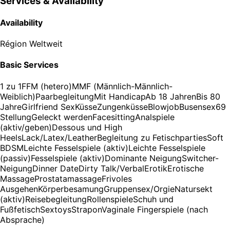
Services & Availability
Availability
Région
Weltweit
Basic Services
1 zu 1
FFM (hetero)
MMF (Männlich-Männlich-
Weiblich)
Paarbegleitung
Mit Handicap
Ab 18 Jahren
Bis 80
Jahre
Girlfriend Sex
Küsse
Zungenküsse
Blowjob
Busensex
69
Stellung
Geleckt werden
Facesitting
Analspiele
(aktiv/geben)
Dessous und High
Heels
Lack/Latex/Leather
Begleitung zu Fetischparties
Soft
BDSM
Leichte Fesselspiele (aktiv)
Leichte Fesselspiele
(passiv)
Fesselspiele (aktiv)
Dominante Neigung
Switcher-
Neigung
Dinner Date
Dirty Talk/VerbalErotik
Erotische
Massage
Prostatamassage
Frivoles
Ausgehen
Körperbesamung
Gruppensex/Orgie
Natursekt
(aktiv)
Reisebegleitung
Rollenspiele
Schuh und
Fußfetisch
Sextoys
Strapon
Vaginale Fingerspiele (nach
Absprache)