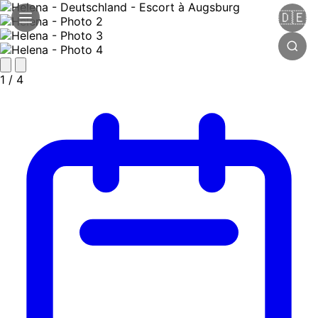
🇩🇪
1
/ 4