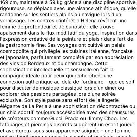
169 cm, maintenue à 59 kg grâce à une discipline sportive
rigoureuse, se déplace avec une aisance athlétique, qu'elle
randonne sur les sentiers alpins ou navigue lors d'un
vernissage. Les centres d'intérêt d'Helena révèlent une
femme de profondeur et de curiosité : elle trouve
apaisement dans le flux méditatif du yoga, inspiration dans
l'expression créative de la peinture et plaisir dans l'art de
la gastronomie fine. Ses voyages ont cultivé un palais
cosmopolite qui privilégie les cuisines italienne, française
et japonaise, parfaitement complété par son appréciation
des vins de Bordeaux et du champagne. Cette
sophistication intellectuelle et sensuelle en fait la
compagne idéale pour ceux qui recherchent une
connexion authentique au-delà de l'ordinaire – que ce soit
pour discuter de musique classique lors d'un dîner ou
explorer des passions partagées lors d'une soirée
exclusive. Son style passe sans effort de la lingerie
élégante de La Perla à une sophistication décontractée ou
un chic sportif, toujours accessoirisé avec des chaussures
de créateurs comme Gucci, Prada ou Jimmy Choo. Les
tatouages et piercings discrets suggèrent un esprit joueur
et aventureux sous son apparence soignée – une femme
qui se décrit comme ouverte, vivante et espiègle, avec la