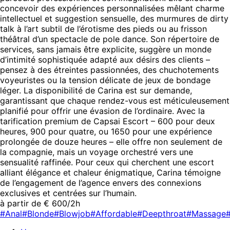
concevoir des expériences personnalisées mêlant charme
intellectuel et suggestion sensuelle, des murmures de dirty
talk à l’art subtil de l’érotisme des pieds ou au frisson
théâtral d’un spectacle de pole dance. Son répertoire de
services, sans jamais être explicite, suggère un monde
d’intimité sophistiquée adapté aux désirs des clients –
pensez à des étreintes passionnées, des chuchotements
voyeuristes ou la tension délicate de jeux de bondage
léger. La disponibilité de Carina est sur demande,
garantissant que chaque rendez-vous est méticuleusement
planifié pour offrir une évasion de l’ordinaire. Avec la
tarification premium de Capsai Escort – 600 pour deux
heures, 900 pour quatre, ou 1650 pour une expérience
prolongée de douze heures – elle offre non seulement de
la compagnie, mais un voyage orchestré vers une
sensualité raffinée. Pour ceux qui cherchent une escort
alliant élégance et chaleur énigmatique, Carina témoigne
de l’engagement de l’agence envers des connexions
exclusives et centrées sur l’humain.
à partir de € 600/2h
#Anal
#Blonde
#Blowjob
#Affordable
#Deepthroat
#Massage