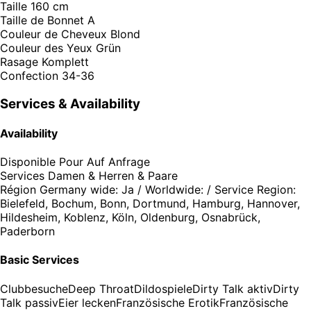
Taille
160 cm
Taille de Bonnet
A
Couleur de Cheveux
Blond
Couleur des Yeux
Grün
Rasage
Komplett
Confection
34-36
Services & Availability
Availability
Disponible Pour
Auf Anfrage
Services
Damen & Herren & Paare
Région
Germany wide: Ja / Worldwide: / Service Region:
Bielefeld, Bochum, Bonn, Dortmund, Hamburg, Hannover,
Hildesheim, Koblenz, Köln, Oldenburg, Osnabrück,
Paderborn
Basic Services
Clubbesuche
Deep Throat
Dildospiele
Dirty Talk aktiv
Dirty
Talk passiv
Eier lecken
Französische Erotik
Französische