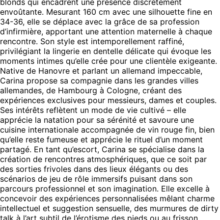
blonds qui encadrent une présence discrètement
envoûtante. Mesurant 160 cm avec une silhouette fine en
34-36, elle se déplace avec la grâce de sa profession
d’infirmière, apportant une attention maternelle à chaque
rencontre. Son style est intemporellement raffiné,
privilégiant la lingerie en dentelle délicate qui évoque les
moments intimes qu’elle crée pour une clientèle exigeante.
Native de Hanovre et parlant un allemand impeccable,
Carina propose sa compagnie dans les grandes villes
allemandes, de Hambourg à Cologne, créant des
expériences exclusives pour messieurs, dames et couples.
Ses intérêts reflètent un mode de vie cultivé – elle
apprécie la natation pour sa sérénité et savoure une
cuisine internationale accompagnée de vin rouge fin, bien
qu’elle reste fumeuse et apprécie le rituel d’un moment
partagé. En tant qu’escort, Carina se spécialise dans la
création de rencontres atmosphériques, que ce soit par
des sorties frivoles dans des lieux élégants ou des
scénarios de jeu de rôle immersifs puisant dans son
parcours professionnel et son imagination. Elle excelle à
concevoir des expériences personnalisées mêlant charme
intellectuel et suggestion sensuelle, des murmures de dirty
talk à l’art subtil de l’érotisme des pieds ou au frisson