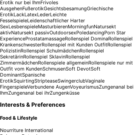
Erotik nur bei Ihm
Frivoles
Ausgehen
Fußerotik
Gesichtsbesamung
Griechische
Erotik
Lack
Latex
Leder
Leichte
Fesselspiele
Leidenschaftlicher Harter
Sex
Lesbenspiele
Masturbieren
Morningfun
Natursekt
aktiv
Natursekt passiv
Outdoorsex
Poledancing
Porn Star
Experience
Prostatamassage
Rollenspiel Domina
Rollenspiel
Krankenschwester
Rollenspiel mit Kunden Outfit
Rollenspiel
Polizistin
Rollenspiel Schulmädchen
Rollenspiel
Sekretärin
Rollenspiel Sklavin
Rollenspiel
Zimmermädchen
Rollenspiele allgemein
Rollenspiele nur mit
Outfit vom Kunden
Schmusen
Soft Devot
Soft
Dominant
Spanische
Erotik
Squirting
Striptease
Swingerclub
Vaginale
Fingerspiele
Verbundene Augen
Voyeurismus
Zungenanal bei
Ihm
Zungenanal bei ihr
Zungenküsse
Interests & Preferences
Food & Lifestyle
Nourriture
International