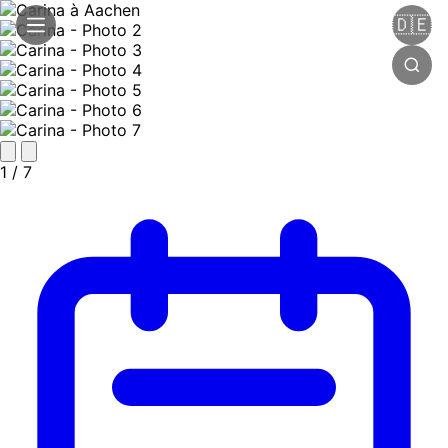
🇩🇪
1
/ 7