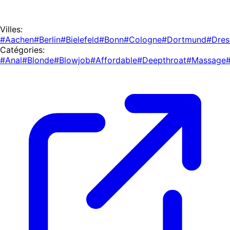
Villes:
#Aachen
#Berlin
#Bielefeld
#Bonn
#Cologne
#Dortmund
#Dres
Catégories:
#Anal
#Blonde
#Blowjob
#Affordable
#Deepthroat
#Massage