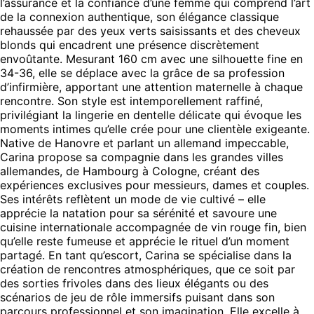
l’assurance et la confiance d’une femme qui comprend l’art
de la connexion authentique, son élégance classique
rehaussée par des yeux verts saisissants et des cheveux
blonds qui encadrent une présence discrètement
envoûtante. Mesurant 160 cm avec une silhouette fine en
34-36, elle se déplace avec la grâce de sa profession
d’infirmière, apportant une attention maternelle à chaque
rencontre. Son style est intemporellement raffiné,
privilégiant la lingerie en dentelle délicate qui évoque les
moments intimes qu’elle crée pour une clientèle exigeante.
Native de Hanovre et parlant un allemand impeccable,
Carina propose sa compagnie dans les grandes villes
allemandes, de Hambourg à Cologne, créant des
expériences exclusives pour messieurs, dames et couples.
Ses intérêts reflètent un mode de vie cultivé – elle
apprécie la natation pour sa sérénité et savoure une
cuisine internationale accompagnée de vin rouge fin, bien
qu’elle reste fumeuse et apprécie le rituel d’un moment
partagé. En tant qu’escort, Carina se spécialise dans la
création de rencontres atmosphériques, que ce soit par
des sorties frivoles dans des lieux élégants ou des
scénarios de jeu de rôle immersifs puisant dans son
parcours professionnel et son imagination. Elle excelle à