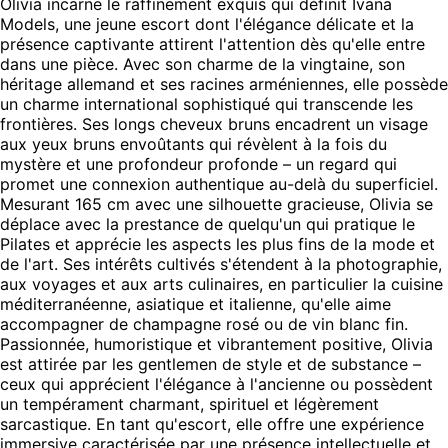
Olivia incarne le raffinement exquis qui définit Ivana
Models, une jeune escort dont l'élégance délicate et la
présence captivante attirent l'attention dès qu'elle entre
dans une pièce. Avec son charme de la vingtaine, son
héritage allemand et ses racines arméniennes, elle possède
un charme international sophistiqué qui transcende les
frontières. Ses longs cheveux bruns encadrent un visage
aux yeux bruns envoûtants qui révèlent à la fois du
mystère et une profondeur profonde – un regard qui
promet une connexion authentique au-delà du superficiel.
Mesurant 165 cm avec une silhouette gracieuse, Olivia se
déplace avec la prestance de quelqu'un qui pratique le
Pilates et apprécie les aspects les plus fins de la mode et
de l'art. Ses intérêts cultivés s'étendent à la photographie,
aux voyages et aux arts culinaires, en particulier la cuisine
méditerranéenne, asiatique et italienne, qu'elle aime
accompagner de champagne rosé ou de vin blanc fin.
Passionnée, humoristique et vibrantement positive, Olivia
est attirée par les gentlemen de style et de substance –
ceux qui apprécient l'élégance à l'ancienne ou possèdent
un tempérament charmant, spirituel et légèrement
sarcastique. En tant qu'escort, elle offre une expérience
immersive caractérisée par une présence intellectuelle et