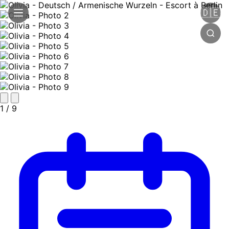
🇩🇪
1
/ 9