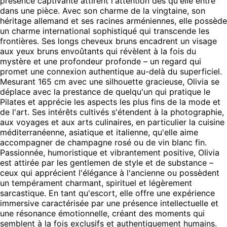
présence captivante attirent l'attention dès qu'elle entre
dans une pièce. Avec son charme de la vingtaine, son
héritage allemand et ses racines arméniennes, elle possède
un charme international sophistiqué qui transcende les
frontières. Ses longs cheveux bruns encadrent un visage
aux yeux bruns envoûtants qui révèlent à la fois du
mystère et une profondeur profonde – un regard qui
promet une connexion authentique au-delà du superficiel.
Mesurant 165 cm avec une silhouette gracieuse, Olivia se
déplace avec la prestance de quelqu'un qui pratique le
Pilates et apprécie les aspects les plus fins de la mode et
de l'art. Ses intérêts cultivés s'étendent à la photographie,
aux voyages et aux arts culinaires, en particulier la cuisine
méditerranéenne, asiatique et italienne, qu'elle aime
accompagner de champagne rosé ou de vin blanc fin.
Passionnée, humoristique et vibrantement positive, Olivia
est attirée par les gentlemen de style et de substance –
ceux qui apprécient l'élégance à l'ancienne ou possèdent
un tempérament charmant, spirituel et légèrement
sarcastique. En tant qu'escort, elle offre une expérience
immersive caractérisée par une présence intellectuelle et
une résonance émotionnelle, créant des moments qui
semblent à la fois exclusifs et authentiquement humains.