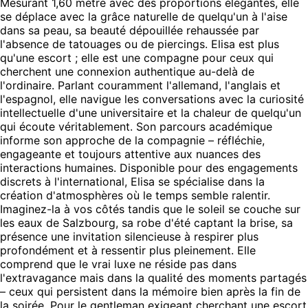
Mesurant 1,60 mètre avec des proportions élégantes, elle
se déplace avec la grâce naturelle de quelqu'un à l'aise
dans sa peau, sa beauté dépouillée rehaussée par
l'absence de tatouages ou de piercings. Elisa est plus
qu'une escort ; elle est une compagne pour ceux qui
cherchent une connexion authentique au-delà de
l'ordinaire. Parlant couramment l'allemand, l'anglais et
l'espagnol, elle navigue les conversations avec la curiosité
intellectuelle d'une universitaire et la chaleur de quelqu'un
qui écoute véritablement. Son parcours académique
informe son approche de la compagnie – réfléchie,
engageante et toujours attentive aux nuances des
interactions humaines. Disponible pour des engagements
discrets à l'international, Elisa se spécialise dans la
création d'atmosphères où le temps semble ralentir.
Imaginez-la à vos côtés tandis que le soleil se couche sur
les eaux de Salzbourg, sa robe d'été captant la brise, sa
présence une invitation silencieuse à respirer plus
profondément et à ressentir plus pleinement. Elle
comprend que le vrai luxe ne réside pas dans
l'extravagance mais dans la qualité des moments partagés
– ceux qui persistent dans la mémoire bien après la fin de
la soirée. Pour le gentleman exigeant cherchant une escort