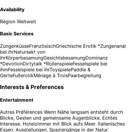
Availability
Région
Weltweit
Basic Services
Zungenküsse
Französisch
Griechische Erotik *
Zungenanal
bei ihr
Natursekt von
ihr
Körperbesamung
Gesichtsbesamung
Dominanz
*
Devotion
Dirtytalk *
Rollenspiele
Fesselspiele bei
ihm
Fesselspiele bei ihr
Toyspiele
Paddle &
Gerte
Fußerotik
Ménage à Trois
Paarbegleitung
Interests & Preferences
Entertainment
Autres Préférences
Wenn Nähe langsam entsteht durch
Blicke, Gesten und gemeinsame Augenblicke. Echtes
Interesse. Hotelzimmer mit Blick aufs Meer. Italienisches
Essen. Ausstellungen. Spaziergänge in der Natur.