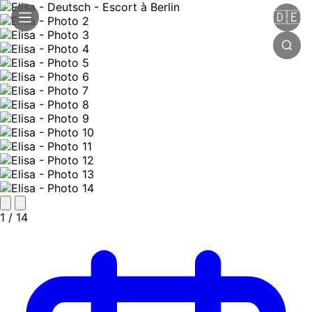
🇩🇪
1
/ 14