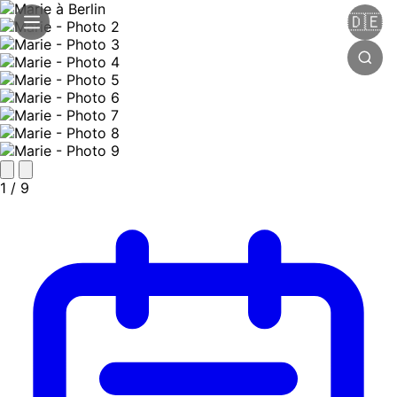
🇩🇪
1
/ 9