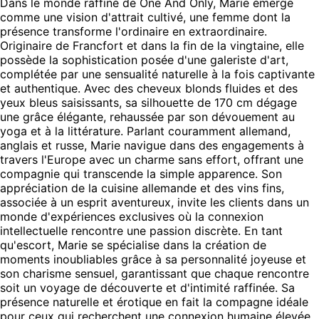
Dans le monde raffiné de One And Only, Marie émerge
comme une vision d'attrait cultivé, une femme dont la
présence transforme l'ordinaire en extraordinaire.
Originaire de Francfort et dans la fin de la vingtaine, elle
possède la sophistication posée d'une galeriste d'art,
complétée par une sensualité naturelle à la fois captivante
et authentique. Avec des cheveux blonds fluides et des
yeux bleus saisissants, sa silhouette de 170 cm dégage
une grâce élégante, rehaussée par son dévouement au
yoga et à la littérature. Parlant couramment allemand,
anglais et russe, Marie navigue dans des engagements à
travers l'Europe avec un charme sans effort, offrant une
compagnie qui transcende la simple apparence. Son
appréciation de la cuisine allemande et des vins fins,
associée à un esprit aventureux, invite les clients dans un
monde d'expériences exclusives où la connexion
intellectuelle rencontre une passion discrète. En tant
qu'escort, Marie se spécialise dans la création de
moments inoubliables grâce à sa personnalité joyeuse et
son charisme sensuel, garantissant que chaque rencontre
soit un voyage de découverte et d'intimité raffinée. Sa
présence naturelle et érotique en fait la compagne idéale
pour ceux qui recherchent une connexion humaine élevée