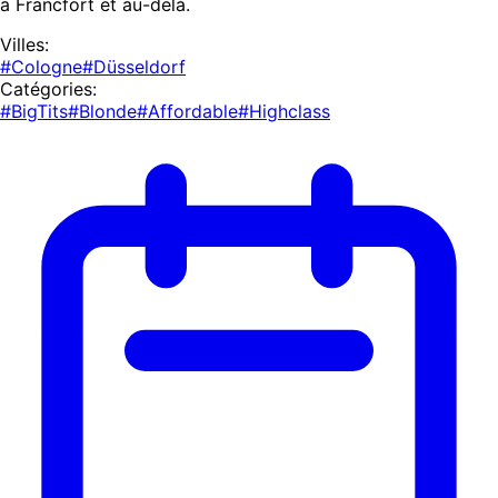
à Francfort et au-delà.
Villes:
#Cologne
#Düsseldorf
Catégories:
#BigTits
#Blonde
#Affordable
#Highclass