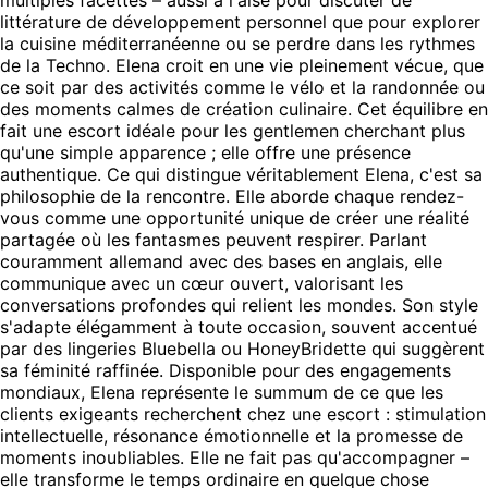
multiples facettes – aussi à l'aise pour discuter de
littérature de développement personnel que pour explorer
la cuisine méditerranéenne ou se perdre dans les rythmes
de la Techno. Elena croit en une vie pleinement vécue, que
ce soit par des activités comme le vélo et la randonnée ou
des moments calmes de création culinaire. Cet équilibre en
fait une escort idéale pour les gentlemen cherchant plus
qu'une simple apparence ; elle offre une présence
authentique. Ce qui distingue véritablement Elena, c'est sa
philosophie de la rencontre. Elle aborde chaque rendez-
vous comme une opportunité unique de créer une réalité
partagée où les fantasmes peuvent respirer. Parlant
couramment allemand avec des bases en anglais, elle
communique avec un cœur ouvert, valorisant les
conversations profondes qui relient les mondes. Son style
s'adapte élégamment à toute occasion, souvent accentué
par des lingeries Bluebella ou HoneyBridette qui suggèrent
sa féminité raffinée. Disponible pour des engagements
mondiaux, Elena représente le summum de ce que les
clients exigeants recherchent chez une escort : stimulation
intellectuelle, résonance émotionnelle et la promesse de
moments inoubliables. Elle ne fait pas qu'accompagner –
elle transforme le temps ordinaire en quelque chose