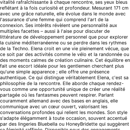
vitalité rafraîchissante à chaque rencontre, ses yeux bleus
reflétant à la fois curiosité et profondeur. Mesurant 171 cm
avec une grâce naturelle, elle évolue dans le monde avec
l'assurance d'une femme qui comprend l'art de la
connexion. Ses intérêts révèlent une personnalité aux
multiples facettes – aussi à l'aise pour discuter de
littérature de développement personnel que pour explorer
la cuisine méditerranéenne ou se perdre dans les rythmes
de la Techno. Elena croit en une vie pleinement vécue, que
ce soit par des activités comme le vélo et la randonnée ou
des moments calmes de création culinaire. Cet équilibre en
fait une escort idéale pour les gentlemen cherchant plus
qu'une simple apparence ; elle offre une présence
authentique. Ce qui distingue véritablement Elena, c'est sa
philosophie de la rencontre. Elle aborde chaque rendez-
vous comme une opportunité unique de créer une réalité
partagée où les fantasmes peuvent respirer. Parlant
couramment allemand avec des bases en anglais, elle
communique avec un cœur ouvert, valorisant les
conversations profondes qui relient les mondes. Son style
s'adapte élégamment à toute occasion, souvent accentué
par des lingeries Bluebella ou HoneyBridette qui suggèrent
sa féminité raffinée. Disponible pour des engagements